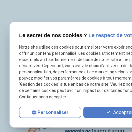
25 80 13 76
Le secret de nos cookies ?
Le respect de vot
phone
Notre site utilise des cookies pour améliorer votre expérien
offrir un contenu personnalisé. Les cookies strictement né
21 Place Saint Job
place
essentiels au fonctionnement de base de notre site et ne 
1180 UCCLE
désactivés. Cependant, vous avez le choix d'activer ou de d
personnalisation, de performance et de marketing selon vo
pouvez modifier vos paramètres de cookies à tout moment en
mail
contact@leptitreve.com
'Gestion des cookies' situé en bas de notre site. Veuillez no
de certains cookies peut avoir un impact sur certaines fonct
Continuer sans accepter
Accepter
Personnaliser
Magasin de jouets à
UCCLE