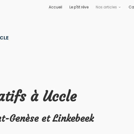
Accueil
Le p'tit rêve
Nos articles
Ca
CLE
atifs à Uccle
t-Genèse et Linkebeek