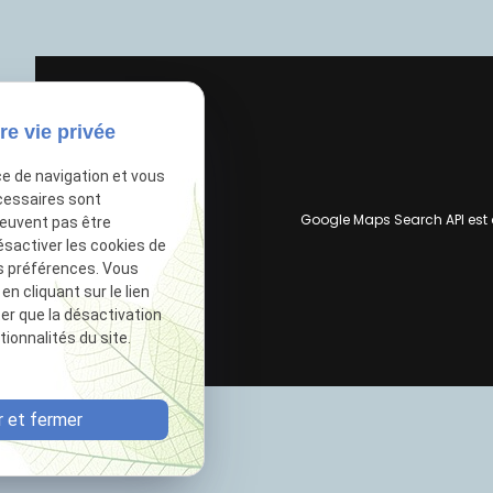
re vie privée
ce de navigation et vous
cessaires sont
Google Maps Search API est
peuvent pas être
ésactiver les cookies de
s préférences. Vous
 cliquant sur le lien
ter que la désactivation
ionnalités du site.
 et fermer