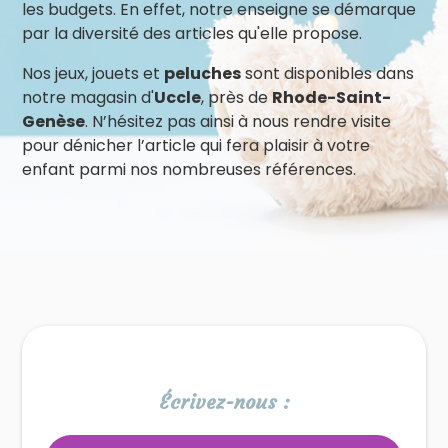
les budgets. En effet, notre enseigne se démarque
par la diversité des articles qu'elle propose.
Nos jeux, jouets et
peluches
sont disponibles dans
notre magasin d'
Uccle
, près de
Rhode-Saint-
Genèse
. N’hésitez pas ainsi à nous rendre visite
pour dénicher l’article qui fera plaisir à votre
enfant parmi nos nombreuses références.
Écrivez-nous :