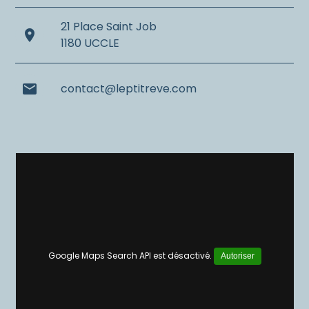
21 Place Saint Job
place
1180 UCCLE
mail
contact@leptitreve.com
Google Maps Search API est désactivé.
Autoriser