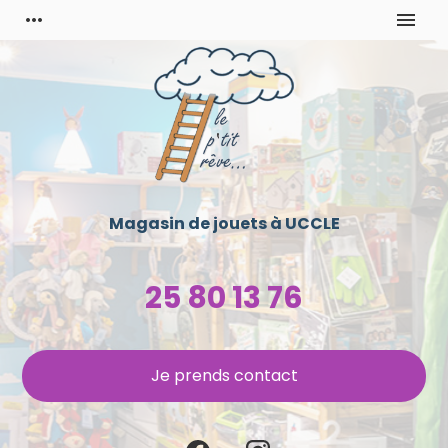
Panneau de gestion des cookies
more_horiz
menu
Magasin de jouets à
UCCLE
25 80 13 76
Je prends contact