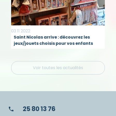
03 11 2022
Saint Nicolas arrive : découvrez les
jeux/jouets choisis pour vos enfants
Voir toutes les actualités
25 80 13 76
phone